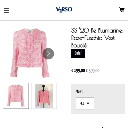
Ga
direct
naar
de
SS '20 Be Blumarine:
hoofdinhoud
Roze-Fuschia Vest
Bouclé
Sale!
€ 199,00
€ 399,00
Maat