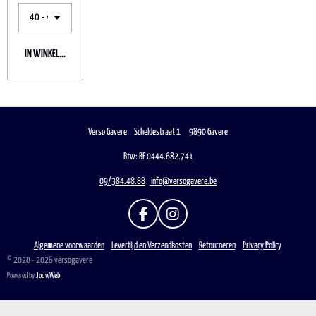
IN WINKELWAGEN
Verso Gavere Scheldestraat 1 9890 Gavere
Btw: BE 0444.682.741
09/384.48.88
info@versogavere.be
F
I
A
N
C
S
Algemene voorwaarden
Levertijd en Verzendkosten
Retourneren
Privacy Policy
E
T
© 2020 - 2026 versogavere
B
A
Powered by
JouwWeb
O
G
O
R
K
A