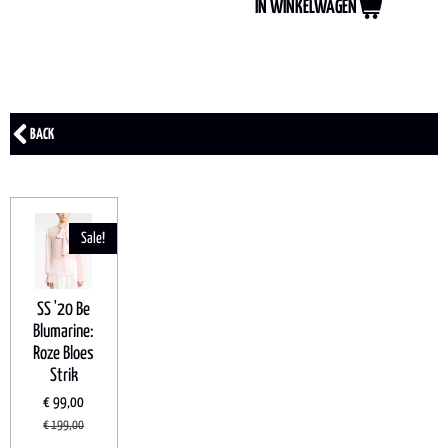
IN WINKELWAGEN
BACK
Sale!
SS '20 Be
Blumarine:
Roze Bloes
Strik
€ 99,00
€ 199,00