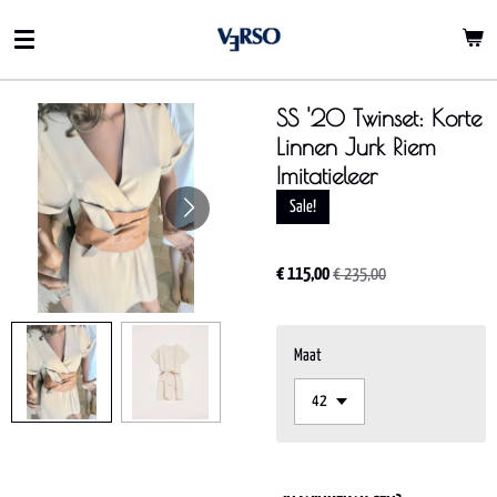
Ga
direct
naar
de
SS '20 Twinset: Korte
hoofdinhoud
Linnen Jurk Riem
Imitatieleer
Sale!
€ 115,00
€ 235,00
Maat