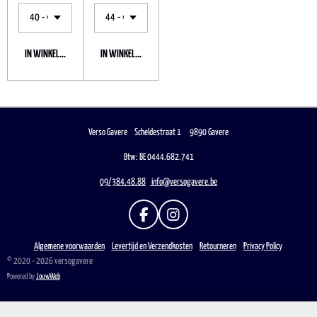
IN WINKELWAGEN
IN WINKELWAGEN
Verso Gavere Scheldestraat 1 9890 Gavere
Btw: BE 0444.682.741
09/384.48.88
info@versogavere.be
F
I
A
N
C
S
Algemene voorwaarden
Levertijd en Verzendkosten
Retourneren
Privacy Policy
E
T
© 2020 - 2026 versogavere
B
A
Powered by
JouwWeb
O
G
O
R
K
A