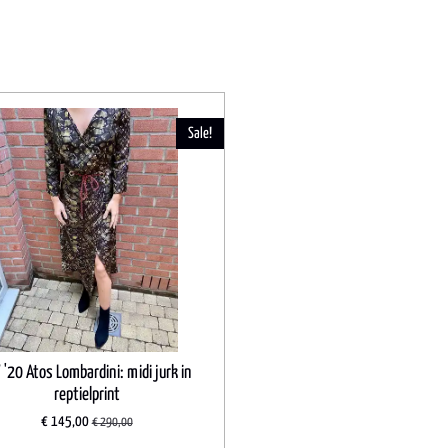
Sale!
'20 Atos Lombardini: midi jurk in
reptielprint
€ 145,00
€ 290,00