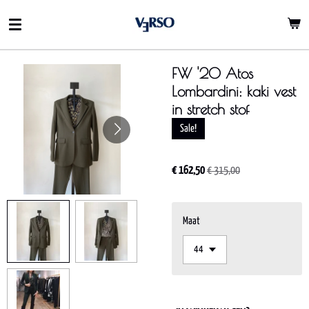
Ga
direct
naar
de
FW '20 Atos
hoofdinhoud
Lombardini: kaki vest
in stretch stof
Sale!
€ 162,50
€ 315,00
Maat