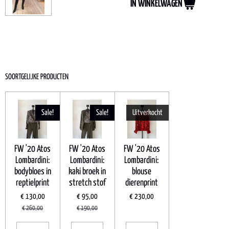
IN WINKELWAGEN
SOORTGELIJKE PRODUCTEN
Sale!
Sale!
Uitverkocht
FW '20 Atos
FW '20 Atos
FW '20 Atos
Lombardini:
Lombardini:
Lombardini:
bodybloes in
kaki broek in
blouse
reptielprint
stretch stof
dierenprint
€ 130,00
€ 95,00
€ 230,00
€ 260,00
€ 190,00