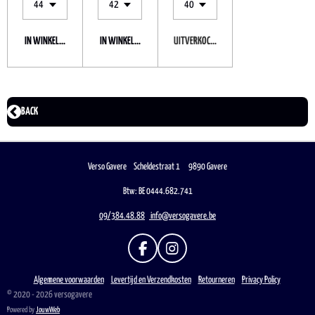
IN WINKELWAGEN
IN WINKELWAGEN
UITVERKOCHT
BACK
Verso Gavere Scheldestraat 1 9890 Gavere
Btw: BE 0444.682.741
09/384.48.88
info@versogavere.be
F
I
A
N
C
S
Algemene voorwaarden
Levertijd en Verzendkosten
Retourneren
Privacy Policy
E
T
© 2020 - 2026 versogavere
B
A
Powered by
JouwWeb