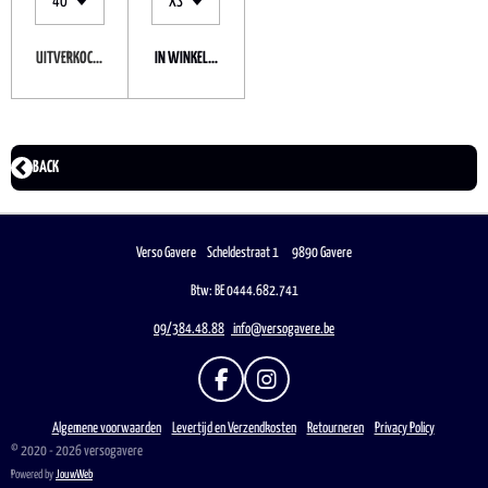
UITVERKOCHT
IN WINKELWAGEN
BACK
Verso Gavere Scheldestraat 1 9890 Gavere
Btw: BE 0444.682.741
09/384.48.88
info@versogavere.be
F
I
A
N
C
S
Algemene voorwaarden
Levertijd en Verzendkosten
Retourneren
Privacy Policy
E
T
© 2020 - 2026 versogavere
B
A
Powered by
JouwWeb