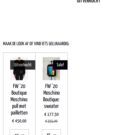
UITVERKOCHT
MAAK DE LOOK AF OF VIND IETS GELIJKAARDIG:
Uitverkocht
Sale!
FW '20
FW '20
Boutique
Moschino
Moschino:
Boutique:
pull met
sweater
pailletten
€ 177,50
€ 450,00
€ 355,00