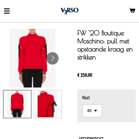
Ga
direct
naar
de
FW '20 Boutique
hoofdinhoud
Moschino: pull met
opstaande kraag en
strikken
€ 350,00
Maat