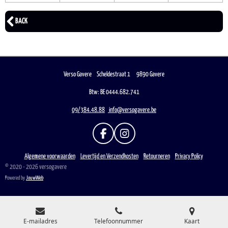
BACK
Verso Gavere Scheldestraat 1 9890 Gavere
Btw: BE 0444.682.741
09/384.48.88
info@versogavere.be
F
I
A
N
C
S
Algemene voorwaarden
Levertijd en Verzendkosten
Retourneren
Privacy Policy
E
T
© 2020 - 2026 versogavere
B
A
Powered by
JouwWeb
O
G
O
R
K
A
M
E-mailadres
Telefoonnummer
Kaart