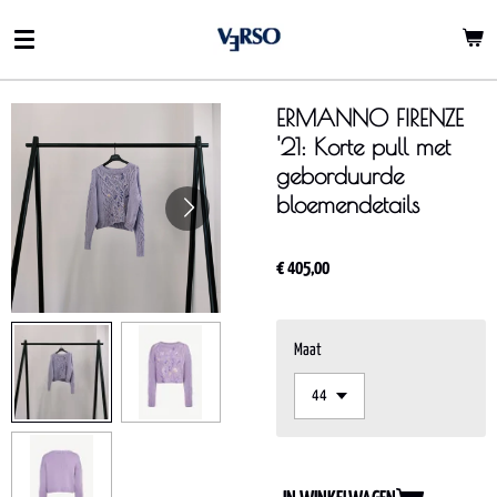
Ga
direct
naar
de
ERMANNO FIRENZE
hoofdinhoud
'21: Korte pull met
geborduurde
bloemendetails
€ 405,00
Maat