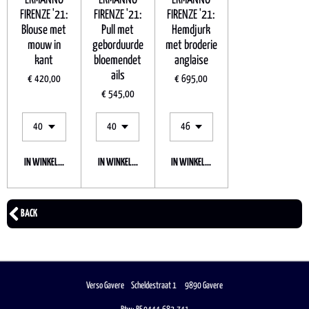
FIRENZE '21:
FIRENZE '21:
FIRENZE '21:
Blouse met
Pull met
Hemdjurk
mouw in
geborduurde
met broderie
kant
bloemendet
anglaise
ails
€ 420,00
€ 695,00
€ 545,00
IN WINKELWAGEN
IN WINKELWAGEN
IN WINKELWAGEN
BACK
Verso Gavere Scheldestraat 1 9890 Gavere