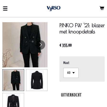
Ga
direct
naar
de
PINKO FW '21: blazer
hoofdinhoud
met knoopdetails
€ 355,00
Maat
UITVERKOCHT