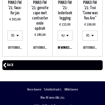
PINKO FW
PINKO FW
PINKO FW
PINKO FW
'21: faux-
'21: geruite
'21:
'21: Trui
fur jas
cape met
lederlook
“Come was
contraster
legging
You Are”
€ 365,00
ende
€ 155,00
€ 199,00
opdruk
€ 180,00
UITVERKOCHT
UITVERKOCHT
IN WINKELWAGEN
UITVERKOCHT
BACK
Verso Gavere Scheldestraat 1 9890 Gavere
Btw: BE 0444.682.741