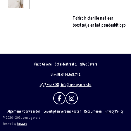
T-shirt in chenille met een
borstzakje en het paardenbitlogo.
Verso Gavere Scheldestraat 1 9890 Gavere
Btw: BE 0444.682.741
09/384.48.88
info@versogavere.be
F
I
A
N
C
S
Algemene voorwaarden
Levertijd en Verzendkosten
Retourneren
Privacy Policy
E
T
© 2020 - 2026 versogavere
B
A
Powered by
JouwWeb
O
G