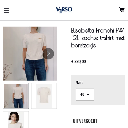
Ga
direct
naar
de
Elisabetta Franchi FW
hoofdinhoud
‘21: zachte t-shirt met
borstzakje
€ 220,00
Maat
UITVERKOCHT