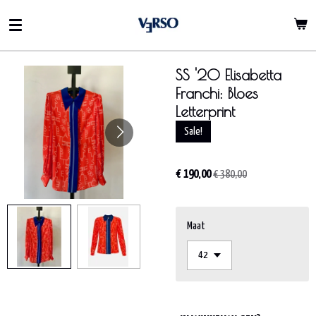
Ga
direct
naar
de
SS '20 Elisabetta
hoofdinhoud
Franchi: Bloes
Letterprint
Sale!
€ 190,00
€ 380,00
Maat