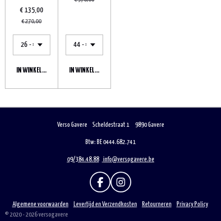
€ 135,00
€ 270,00
IN WINKELWAGEN
IN WINKELWAGEN
Verso Gavere Scheldestraat 1 9890 Gavere
Btw: BE 0444.682.741
09/384.48.88
info@versogavere.be
F
I
A
N
C
S
Algemene voorwaarden
Levertijd en Verzendkosten
Retourneren
Privacy Policy
E
T
© 2020 - 2026 versogavere