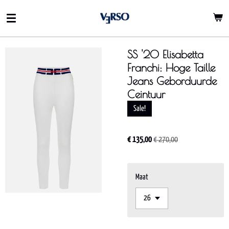
Ga
direct
naar
de
SS '20 Elisabetta
hoofdinhoud
Franchi: Hoge Taille
Jeans Geborduurde
Ceintuur
Sale!
€ 135,00
€ 270,00
Maat