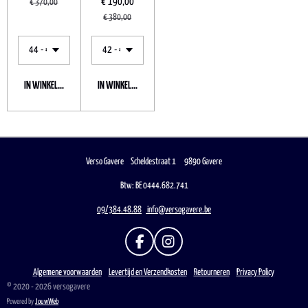
€ 190,00
€ 370,00
€ 380,00
IN WINKELWAGEN
IN WINKELWAGEN
Verso Gavere Scheldestraat 1 9890 Gavere
Btw: BE 0444.682.741
09/384.48.88
info@versogavere.be
F
I
A
N
C
S
Algemene voorwaarden
Levertijd en Verzendkosten
Retourneren
Privacy Policy
E
T
© 2020 - 2026 versogavere
B
A
Powered by
JouwWeb